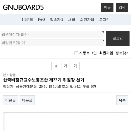
메뉴
검색
1:1문의
FAQ
접속자 2
새글
회원가입
로그인
회
원
로
그
자동로그인
회원가입
정보찾기
인
본조활동
한국비정규교수노동조합 제22기 위원장 선거
작성자
성균관대분회
20-10-19 10:58
조회
6,434회
댓글
0건
이전글
다음글
목록
본문