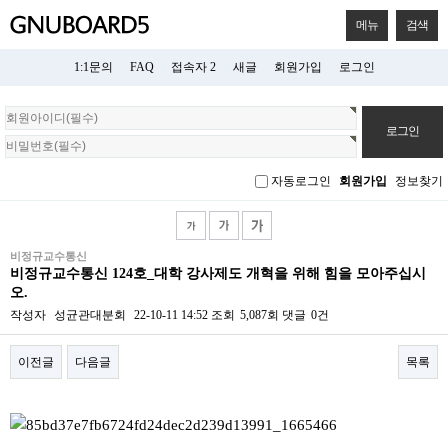
메뉴
검색
1:1문의
FAQ
접속자 2
새글
회원가입
로그인
회
원
로
그
자동로그인
회원가입
정보찾기
인
비정규교수통신
비정규교수통신 124호_대학 강사제도 개혁을 위해 힘을 모아주십시
오.
작성자
성균관대분회
22-10-11 14:52
조회
5,087회
댓글
0건
이전글
다음글
목록
본문