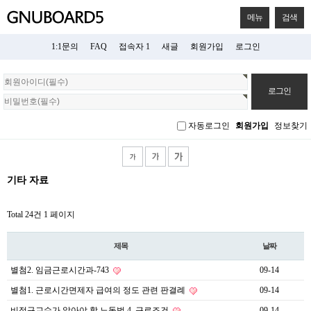
메뉴
검색
1:1문의
FAQ
접속자 1
새글
회원가입
로그인
회
원
로
그
자동로그인
회원가입
정보찾기
인
기타 자료
Total 24건
1 페이지
제목
날짜
별첨2. 임금근로시간과-743
09-14
별첨1. 근로시간면제자 급여의 정도 관련 판결례
09-14
비정규교수가 알아야 할 노동법 4. 근로조건
09-14