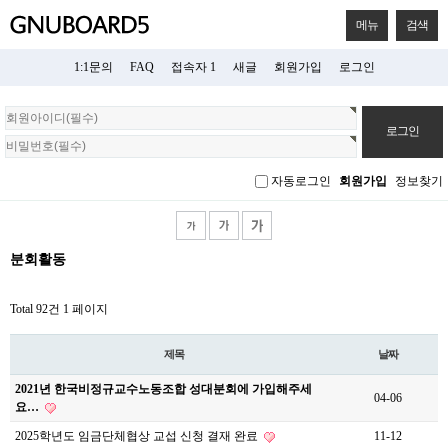
메뉴
검색
1:1문의
FAQ
접속자 1
새글
회원가입
로그인
회
원
로
그
자동로그인
회원가입
정보찾기
인
분회활동
Total 92건
1 페이지
제목
날짜
2021년 한국비정규교수노동조합 성대분회에 가입해주세
04-06
요…
2025학년도 임금단체협상 교섭 신청 결재 완료
11-12