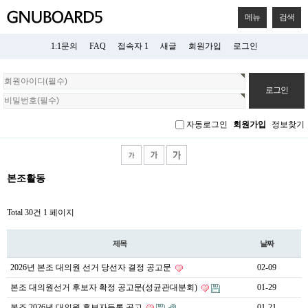
메뉴
검색
1:1문의
FAQ
접속자 1
새글
회원가입
로그인
회
원
로
그
자동로그인
회원가입
정보찾기
인
본조활동
Total 30건
1 페이지
제목
날짜
2026년 본조 대의원 선거 당선자 결정 공고문
02-09
본조 대의원선거 후보자 확정 공고문(성균관대분회)
01-29
본조 2026년 대의원 후보자등록 공고
01-21