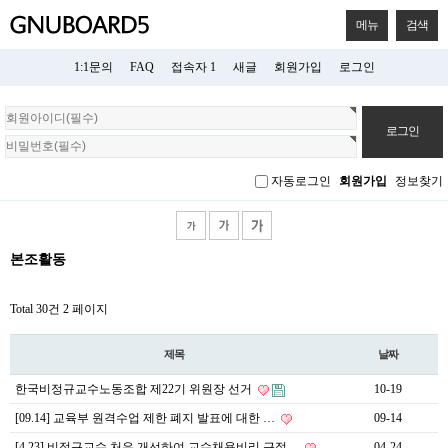
메뉴
검색
1:1문의
FAQ
접속자 1
새글
회원가입
로그인
회
원
로
그
자동로그인
회원가입
정보찾기
인
본조활동
Total 30건
2 페이지
제목
날짜
한국비정규교수노동조합 제22기 위원장 선거
10-19
[09.14] 교육부 원격수업 제한 폐지 발표에 대한 …
09-14
[4.23] 비정규교수 처우 개선하여 교수채용비리 근절…
04-24