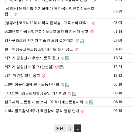
[성명서] 원격수업 장기화에 대한 한국비정규교수노동조
03-29
합…
[성명서] 코로나19와 대학의 합리성 - 교육부의 대학…
03-05
2020년도 한국비정규교수노동조합 대의원 선거 공고
01-14
강사구조조정 저지와 학습권 보장 결의대회
03-08
한국비정규교수노동조합 대의원 선거 공고
01-15
제21기 임원선거 후보자 등록 공고
12-24
제21기 임원선거 공고 (간선임)
12-24
21기 위원장 당선 공고
12-12
6.30비정규직철폐 전국노동자대회
06-18
(0612)2018임금단체협상돌입 기자회견
06-18
한국사회 노동을 새로 쓰자! 2018 세계노동절대회
06-18
4.16세월호참사 4주기 국민참여 공식 일정 안내
06-18
처음
1
2