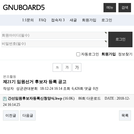
메뉴
검색
1:1문의
FAQ
접속자 3
새글
회원가입
로그인
회
원
로
그
자동로그인
회원가입
정보찾기
인
본조활동
제21기 임원선거 후보자 등록 공고
작성자
성균관대분회
18-12-24 16:14
조회
6,426회
댓글
0건
간선임원후보자등록신청양식.hwp
(16.0K)
86회 다운로드
DATE : 2018-12-
24 16:14:25
이전글
다음글
목록
본문