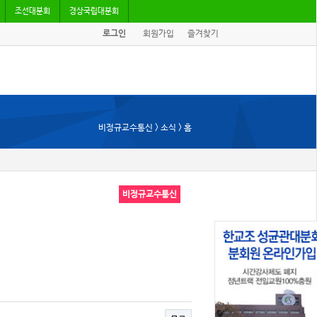
조선대분회
경상국립대분회
로그인
회원가입
즐겨찾기
비정규교수통신 > 소식 > 홈
비정규교수통신