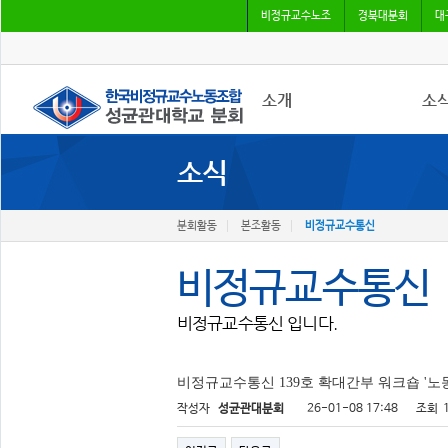
비정규교수노조
경북대분회
대
소개
소
소식
분회소개
분회
분회회칙
본조
비정
분회활동
본조활동
비정규교수통신
비정규교수통신
비정규교수통신 입니다.
비정규교수통신 139호 확대간부 워크숍 '노
작성자
성균관대분회
26-01-08 17:48
조회