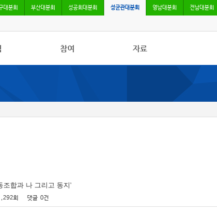
구대분회
부산대분회
성공회대분회
성균관대분회
영남대분회
전남대분회
식
참여
자료
활동
자유게시판
임금단체협약
활동
가입
기타 자료
규교수통신
동조합과 나 그리고 동지'
1,292회
댓글
0건