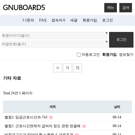
메뉴
검색
1:1문의
FAQ
접속자 6
새글
회원가입
로그인
회
원
로
그
자동로그인
회원가입
정보찾기
인
기타 자료
Total 24건
1 페이지
제목
날짜
별첨2. 임금근로시간과-743
09-14
별첨1. 근로시간면제자 급여의 정도 관련 판결례
09-14
비정규교수가 알아야 할 노동법 4. 근로조건
09-14